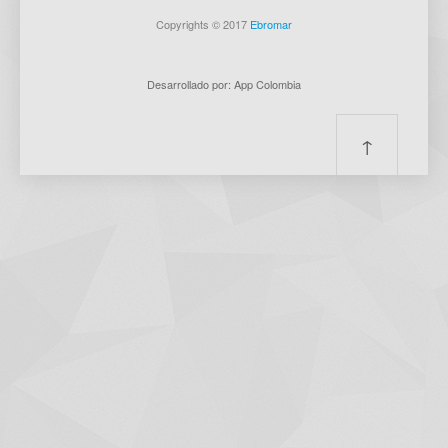
Copyrights © 2017
Ebromar
Desarrollado por: App Colombia
↑