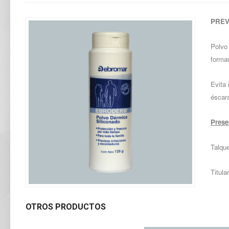
PREV
Polvo 
forman
Evita 
éscar
Prese
Talque
Titula
OTROS PRODUCTOS